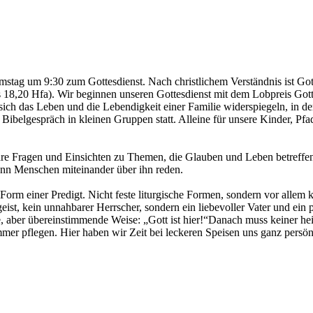
mstag um 9:30 zum Gottesdienst. Nach christlichem Verständnis ist Go
8,20 Hfa). Wir beginnen unseren Gottesdienst mit dem Lobpreis Gott
ich das Leben und die Lebendigkeit einer Familie widerspiegeln, in de
ibelgespräch in kleinen Gruppen statt. Alleine für unsere Kinder, Pfad
hre Fragen und Einsichten zu Themen, die Glauben und Leben betreffen
nn Menschen miteinander über ihn reden.
n Form einer Predigt. Nicht feste liturgische Formen, sondern vor all
geist, kein unnahbarer Herrscher, sondern ein liebevoller Vater und ein
e, aber übereinstimmende Weise: „Gott ist hier!“Danach muss keiner h
mer pflegen. Hier haben wir Zeit bei leckeren Speisen uns ganz persön