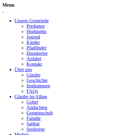
Menu
Unsere Gemeinde
Predigten
Highlights
Jugend
Kinder
Pfadfinder
Hauskreise
Anfahrt
Kontakt
Über uns
Glaube
Geschichte
Institutionen
FAQs
Glaube im Alltag
Gebet
Andachten
Gemeinschaft
Familie
Sabbat
Seelsorge
Medien