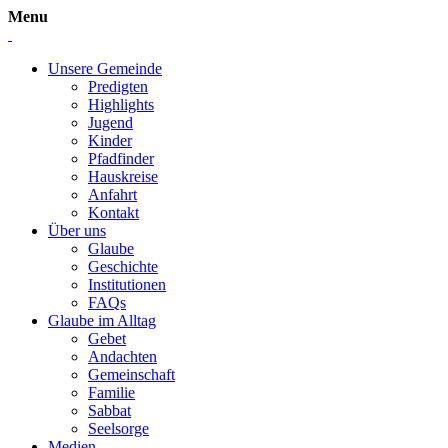
Menu
Unsere Gemeinde
Predigten
Highlights
Jugend
Kinder
Pfadfinder
Hauskreise
Anfahrt
Kontakt
Über uns
Glaube
Geschichte
Institutionen
FAQs
Glaube im Alltag
Gebet
Andachten
Gemeinschaft
Familie
Sabbat
Seelsorge
Medien