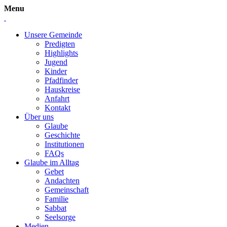
Menu
Unsere Gemeinde
Predigten
Highlights
Jugend
Kinder
Pfadfinder
Hauskreise
Anfahrt
Kontakt
Über uns
Glaube
Geschichte
Institutionen
FAQs
Glaube im Alltag
Gebet
Andachten
Gemeinschaft
Familie
Sabbat
Seelsorge
Medien